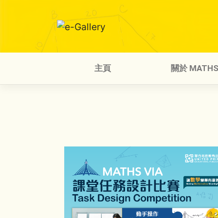
Skip
to
content
主頁
關於 MATHS 